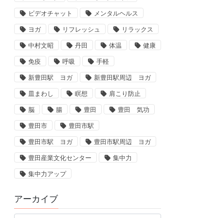
ビデオチャット
メンタルヘルス
ヨガ
リフレッシュ
リラックス
中村文昭
丹田
体温
健康
免疫
呼吸
手軽
新豊田駅 ヨガ
新豊田駅周辺 ヨガ
皿まわし
瞑想
肩こり防止
脳
腸
豊田
豊田 気功
豊田市
豊田市駅
豊田市駅 ヨガ
豊田市駅周辺 ヨガ
豊田産業文化センター
集中力
集中力アップ
アーカイブ
ア