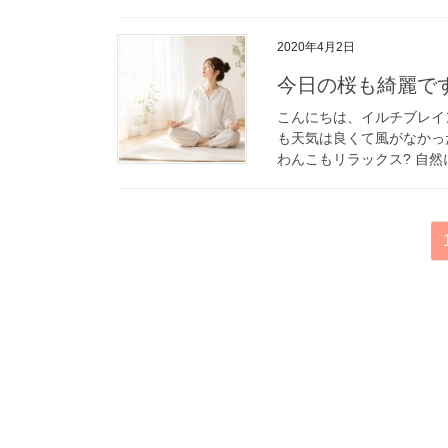
2020年4月2日
今日の桜も綺麗で
こんにちは、イルチブレイ
も天気は良くて風がなかっ
わんこもリラックス? 自然
投
稿
の
ペ
ー
ジ
送