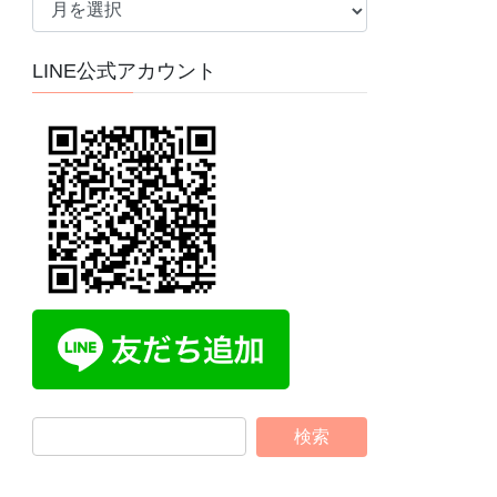
ー
カ
LINE公式アカウント
イ
ブ