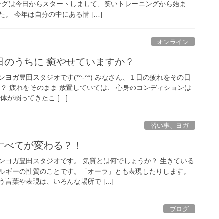
グは今日からスタートしまして、笑いトレーニングから始ま
。 今年は自分の中にある情 […]
オンライン
日のうちに 癒やせていますか？
ヨガ豊田スタジオです(*^-^*) みなさん、１日の疲れをその日
？ 疲れをそのまま 放置していては、 心身のコンディションは
体が弱ってきたこ […]
習い事、ヨガ
すべてが変わる？！
ンヨガ豊田スタジオです。 気質とは何でしょうか？ 生きている
ルギーの性質のことです。「オーラ」とも表現したりします。
言葉や表現は、いろんな場所で […]
ブログ