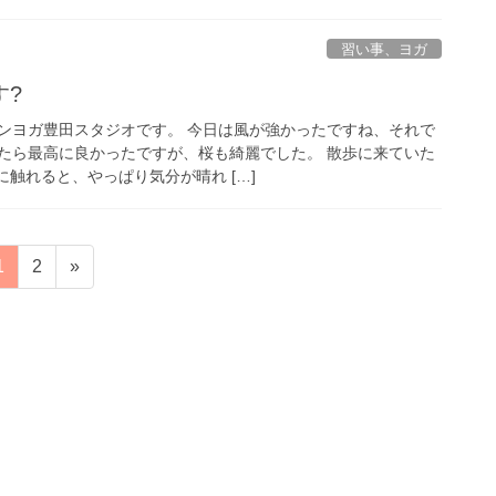
習い事、ヨガ
す?
ンヨガ豊田スタジオです。 今日は風が強かったですね、それで
たら最高に良かったですが、桜も綺麗でした。 散歩に来ていた
に触れると、やっぱり気分が晴れ […]
固
固
1
2
»
定
定
ペ
ペ
ー
ー
ジ
ジ