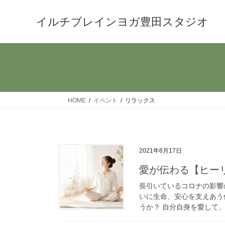
コ
ナ
ン
ビ
イルチブレインヨガ豊田スタジオ
テ
ゲ
ン
ー
ツ
シ
へ
ョ
ス
ン
キ
に
HOME
イベント
リラックス
ッ
移
プ
動
2021年6月17日
愛が伝わる【ヒー
長引いているコロナの影響
いに生命、安心を支えあう
うか？ 自分自身を愛して、