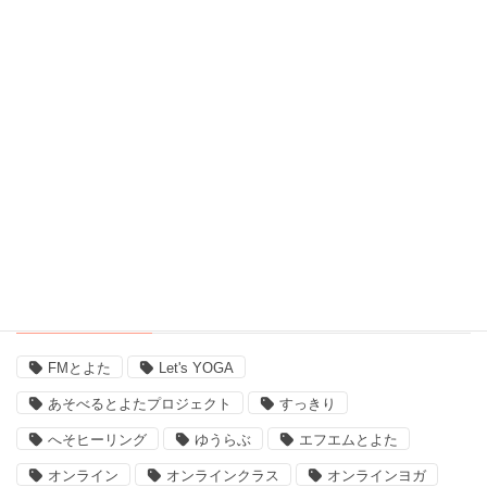
脳波測定器 (1)
自宅ヨガ (19)
親子 (2)
評判 (3)
豊田市のイベント (3)
近況 (9)
タグ
FMとよた
Let's YOGA
あそべるとよたプロジェクト
すっきり
へそヒーリング
ゆうらぶ
エフエムとよた
オンライン
オンラインクラス
オンラインヨガ