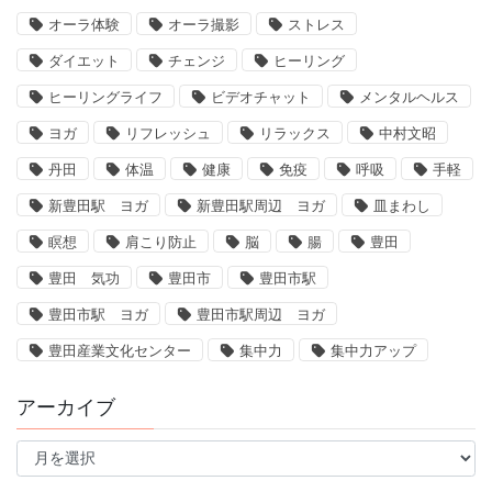
オーラ体験
オーラ撮影
ストレス
ダイエット
チェンジ
ヒーリング
ヒーリングライフ
ビデオチャット
メンタルヘルス
ヨガ
リフレッシュ
リラックス
中村文昭
丹田
体温
健康
免疫
呼吸
手軽
新豊田駅 ヨガ
新豊田駅周辺 ヨガ
皿まわし
瞑想
肩こり防止
脳
腸
豊田
豊田 気功
豊田市
豊田市駅
豊田市駅 ヨガ
豊田市駅周辺 ヨガ
豊田産業文化センター
集中力
集中力アップ
アーカイブ
ア
ー
カ