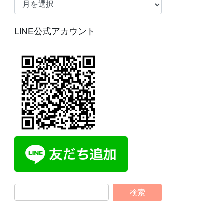
ー
カ
LINE公式アカウント
イ
ブ