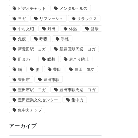
ビデオチャット
メンタルヘルス
ヨガ
リフレッシュ
リラックス
中村文昭
丹田
体温
健康
免疫
呼吸
手軽
新豊田駅 ヨガ
新豊田駅周辺 ヨガ
皿まわし
瞑想
肩こり防止
脳
腸
豊田
豊田 気功
豊田市
豊田市駅
豊田市駅 ヨガ
豊田市駅周辺 ヨガ
豊田産業文化センター
集中力
集中力アップ
アーカイブ
ア