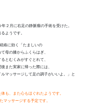
今年２月に右足の静脈瘤の手術を受けた。
出るようです。
陽経絡に効く「たましいの
めて母の膝からふくらはぎ、
するとむくみがすぐとれて、
間後また実家に帰った際には、
イルマッサージして足の調子がいいよ。」と
た体も、また心もほぐれたようです。
またマッサージする予定です。