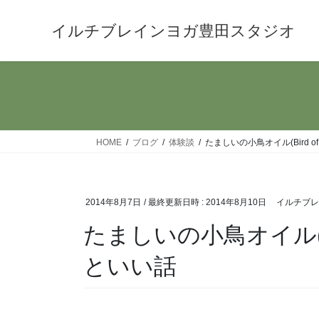
コ
ナ
ン
ビ
イルチブレインヨガ豊田スタジオ
テ
ゲ
ン
ー
ツ
シ
へ
ョ
ス
ン
キ
に
HOME
ブログ
体験談
たましいの小鳥オイル(Bird of
ッ
移
プ
動
2014年8月7日
/ 最終更新日時 :
2014年8月10日
イルチブレ
たましいの小鳥オイル(Bird
といい話