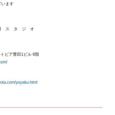
ざいます
田 ス タ ジ オ
ベルトピア豊田1ビル 6階
.com/
oyota.com/yoyaku.html