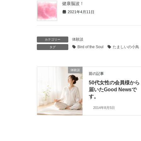
健康脳波！
2021年4月11日
体験談
カテゴリー
Bird of the Soul
たましいの小鳥
タグ
体験談
前の記事
50代女性の会員様から
届いたGood Newsで
す。
2014年8月5日