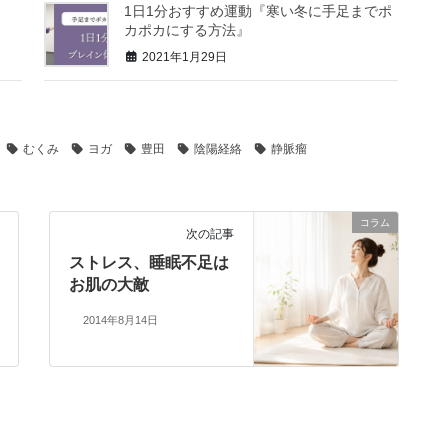
1日1分おすすめ運動『寒い冬に手足までポ
カポカにする方法』
2021年1月29日
むくみ
ヨガ
豊田
陰陽経絡
静脈瘤
コラム
次の記事
ストレス、睡眠不足は
お肌の大敵
2014年8月14日