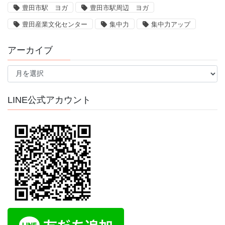
豊田市駅 ヨガ
豊田市駅周辺 ヨガ
豊田産業文化センター
集中力
集中力アップ
アーカイブ
ア
ー
カ
イ
LINE公式アカウント
ブ