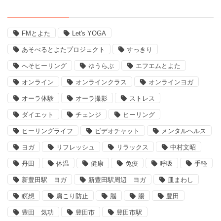
タグ
FMとよた
Let's YOGA
あそべるとよたプロジェクト
すっきり
へそヒーリング
ゆうらぶ
エフエムとよた
オンライン
オンラインクラス
オンラインヨガ
オーラ体験
オーラ撮影
ストレス
ダイエット
チェンジ
ヒーリング
ヒーリングライフ
ビデオチャット
メンタルヘルス
ヨガ
リフレッシュ
リラックス
中村文昭
丹田
体温
健康
免疫
呼吸
手軽
新豊田駅 ヨガ
新豊田駅周辺 ヨガ
皿まわし
瞑想
肩こり防止
脳
腸
豊田
豊田 気功
豊田市
豊田市駅